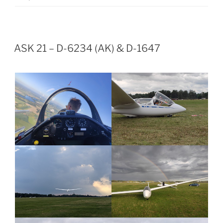
VERÖFFENTLICHT
ASK 21 – D-6234 (AK) & D-1647
AM