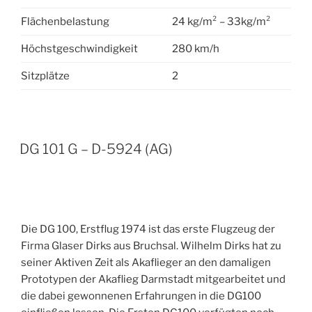
Flächenbelastung
24 kg/m² – 33kg/m²
Höchstgeschwindigkeit
280 km/h
Sitzplätze
2
VERÖFFENTLICHT
DG 101 G – D-5924 (AG)
AM
Die DG 100, Erstflug 1974 ist das erste Flugzeug der
Firma Glaser Dirks aus Bruchsal. Wilhelm Dirks hat zu
seiner Aktiven Zeit als Akaflieger an den damaligen
Prototypen der Akaflieg Darmstadt mitgearbeitet und
die dabei gewonnenen Erfahrungen in die DG100