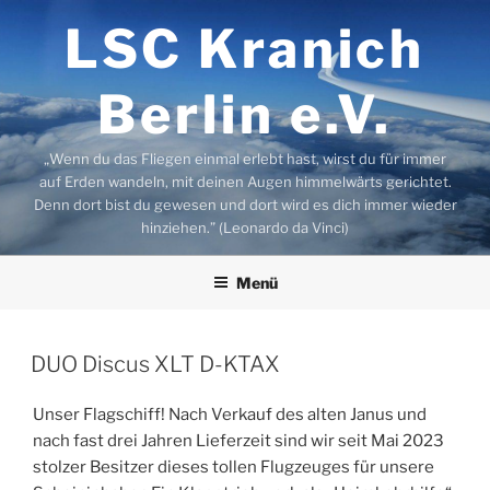
Zum
LSC Kranich
Inhalt
springen
Berlin e.V.
„Wenn du das Fliegen einmal erlebt hast, wirst du für immer
auf Erden wandeln, mit deinen Augen himmelwärts gerichtet.
Denn dort bist du gewesen und dort wird es dich immer wieder
hinziehen.” (Leonardo da Vinci)
Menü
VERÖFFENTLICHT
DUO Discus XLT D-KTAX
AM
Unser Flagschiff! Nach Verkauf des alten Janus und
nach fast drei Jahren Lieferzeit sind wir seit Mai 2023
stolzer Besitzer dieses tollen Flugzeuges für unsere