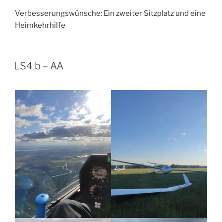
Verbesserungswünsche: Ein zweiter Sitzplatz und eine
Heimkehrhilfe
VERÖFFENTLICHT
LS4 b – AA
AM