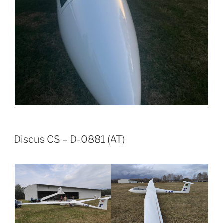
VERÖFFENTLICHT
Discus CS – D-0881 (AT)
AM