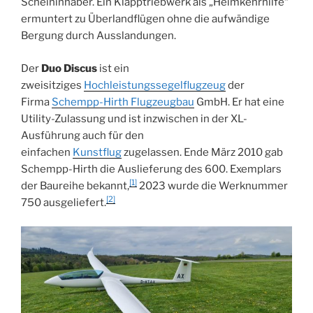
Scheininhaber. Ein Klapptriebwerk als „Heimkehrhilfe“
ermuntert zu Überlandflügen ohne die aufwändige
Bergung durch Ausslandungen.
Der
Duo Discus
ist ein
zweisitziges
Hochleistungssegelflugzeug
der
Firma
Schempp-Hirth Flugzeugbau
GmbH. Er hat eine
Utility-Zulassung und ist inzwischen in der XL-
Ausführung auch für den
einfachen
Kunstflug
zugelassen. Ende März 2010 gab
Schempp-Hirth die Auslieferung des 600. Exemplars
[1]
der Baureihe bekannt,
2023 wurde die Werknummer
[2]
750 ausgeliefert.