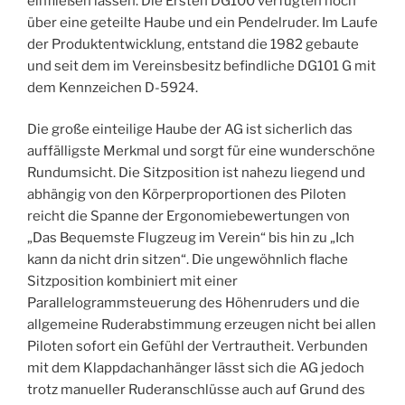
einfließen lassen. Die Ersten DG100 verfügten noch
über eine geteilte Haube und ein Pendelruder. Im Laufe
der Produktentwicklung, entstand die 1982 gebaute
und seit dem im Vereinsbesitz befindliche DG101 G mit
dem Kennzeichen D-5924.
Die große einteilige Haube der AG ist sicherlich das
auffälligste Merkmal und sorgt für eine wunderschöne
Rundumsicht. Die Sitzposition ist nahezu liegend und
abhängig von den Körperproportionen des Piloten
reicht die Spanne der Ergonomiebewertungen von
„Das Bequemste Flugzeug im Verein“ bis hin zu „Ich
kann da nicht drin sitzen“. Die ungewöhnlich flache
Sitzposition kombiniert mit einer
Parallelogrammsteuerung des Höhenruders und die
allgemeine Ruderabstimmung erzeugen nicht bei allen
Piloten sofort ein Gefühl der Vertrautheit. Verbunden
mit dem Klappdachanhänger lässt sich die AG jedoch
trotz manueller Ruderanschlüsse auch auf Grund des