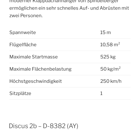
moderner Klappdachanhänger von Spindelberger
ermöglichen ein sehr schnelles Auf- und Abrüsten mit
zwei Personen.
Spannweite
15 m
Flügelfläche
10,58 m²
Maximale Startmasse
525 kg
Maximale Flächenbelastung
50 kg/m²
Höchstgeschwindigkeit
250 km/h
Sitzplätze
1
VERÖFFENTLICHT
Discus 2b – D-8382 (AY)
AM