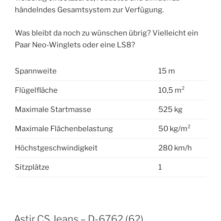
händelndes Gesamtsystem zur Verfügung.
Was bleibt da noch zu wünschen übrig? Vielleicht ein
Paar Neo-Winglets oder eine LS8?
Spannweite
15 m
Flügelfläche
10,5 m²
Maximale Startmasse
525 kg
Maximale Flächenbelastung
50 kg/m²
Höchstgeschwindigkeit
280 km/h
Sitzplätze
1
VERÖFFENTLICHT
Astir CS Jeans – D-6762 (62)