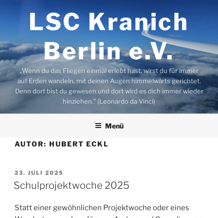
Zum
LSC Kranich
Inhalt
springen
Berlin e.V.
„Wenn du das Fliegen einmal erlebt hast, wirst du für immer
auf Erden wandeln, mit deinen Augen himmelwärts gerichtet.
Denn dort bist du gewesen und dort wird es dich immer wieder
hinziehen.” (Leonardo da Vinci)
Menü
AUTOR:
HUBERT ECKL
VERÖFFENTLICHT
23. JULI 2025
AM
Schulprojektwoche 2025
Statt einer gewöhnlichen Projektwoche oder eines