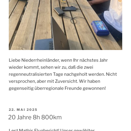
Liebe Niederrheinländer, wenn Ihr nächstes Jahr
wieder kommt, sehen wir zu, daß die zwei
regenneutralisierten Tage nachgeholt werden. Nicht
versprochen, aber mit Zuversicht. Wir haben
gegenseitig überregionale Freunde gewonnen!
VERÖFFENTLICHT
22. MAI 2025
AM
20 Jahre 8h 800km
Lest Mathis Flugbericht! Unser gewählter