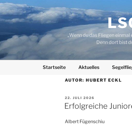
Zum
Inhalt
springen
LSC
„Wenn du das Fliegen einmal e
Denn dort bist d
Startseite
Aktuelles
Segelfli
AUTOR:
HUBERT ECKL
VERÖFFENTLICHT
22. JULI 2026
AM
Erfolgreiche Junior
Albert Fügenschiu