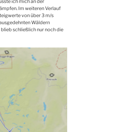
sste ich mich an der
mpfen. Im weiteren Verlauf
Steigwerte von über 3 m/s
en ausgedehnten Wäldern
lieb schließlich nur noch die