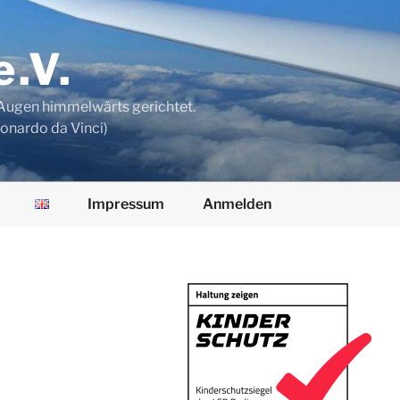
e.V.
n Augen himmelwärts gerichtet.
eonardo da Vinci)
Impressum
Anmelden