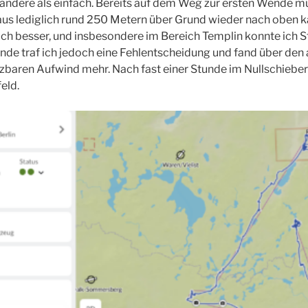
 andere als einfach. Bereits auf dem Weg zur ersten Wende mu
 lediglich rund 250 Metern über Grund wieder nach oben kä
lich besser, und insbesondere im Bereich Templin konnte ich 
Wende traf ich jedoch eine Fehlentscheidung und fand über d
zbaren Aufwind mehr. Nach fast einer Stunde im Nullschieber b
eld.