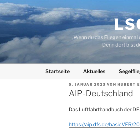
Zum
Inhalt
springen
LSC
„Wenn du das Fliegen einmal e
Denn dort bist d
Startseite
Aktuelles
Segelfli
VERÖFFENTLICHT
5. JANUAR 2023
VON
HUBERT 
AM
AIP-Deutschland
Das Luftfahrthandbuch der DFS
https://aip.dfs.de/basicV