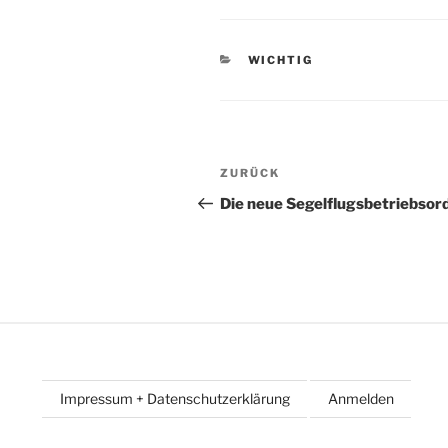
KATEGORIEN
WICHTIG
Beitragsnavigation
Vorheriger
ZURÜCK
Beitrag
Die neue Segelflugsbetriebsor
Impressum + Datenschutzerklärung
Anmelden