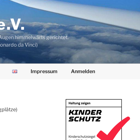
e.V.
n Augen himmelwärts gerichtet.
eonardo da Vinci)
Impressum
Anmelden
gplätze)