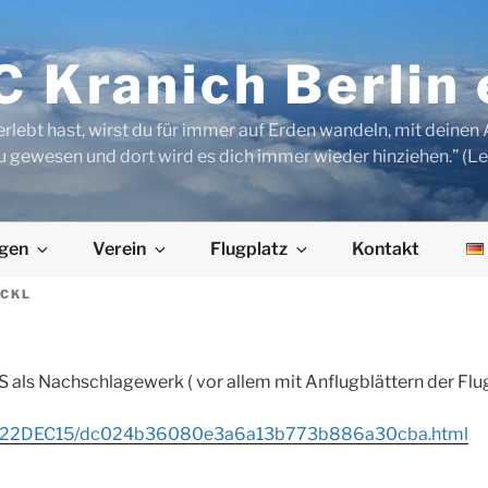
 Kranich Berlin 
rlebt hast, wirst du für immer auf Erden wandeln, mit deine
u gewesen und dort wird es dich immer wieder hinziehen.” (L
egen
Verein
Flugplatz
Kontakt
ECKL
 als Nachschlagewerk ( vor allem mit Anflugblättern der Flu
FR/2022DEC15/dc024b36080e3a6a13b773b886a30cba.html